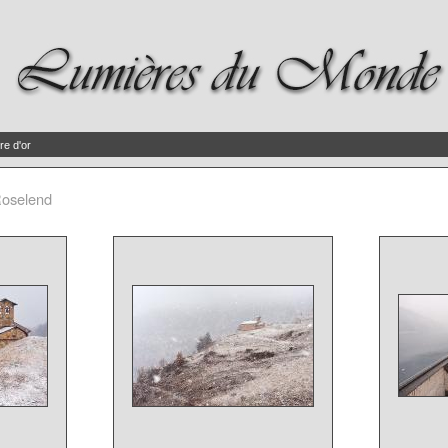
re d'or
oselend