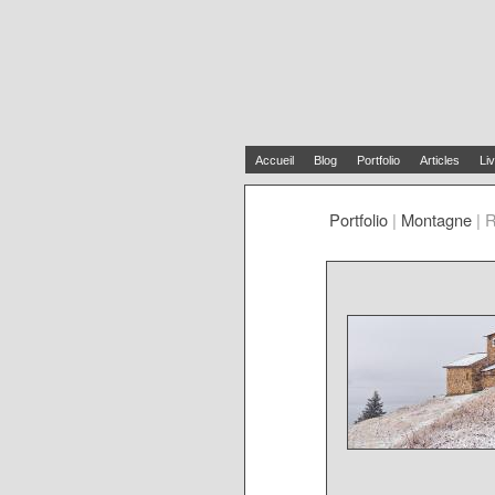
Accueil
Blog
Portfolio
Articles
Liv
Portfolio
|
Montagne
|
R