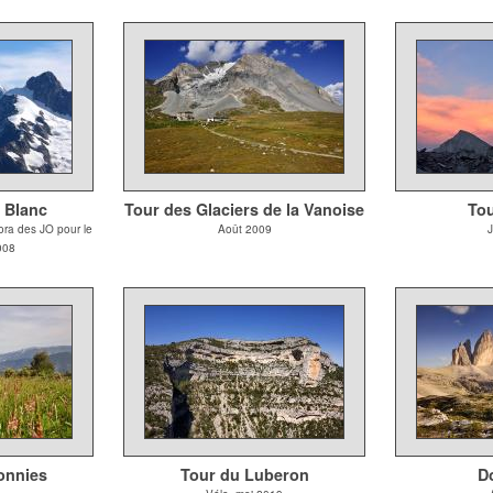
 Blanc
Tour des Glaciers de la Vanoise
Tou
Kora des JO pour le
Août 2009
J
008
onnies
Tour du Luberon
D