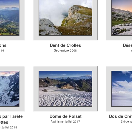
ons
Dent de Crolles
Dése
019
Septembre 2008
par l'arête
Dôme de Polset
Dos de Crêt
ttes
Alpinisme, juillet 2017
Ski de r
t juillet 2018