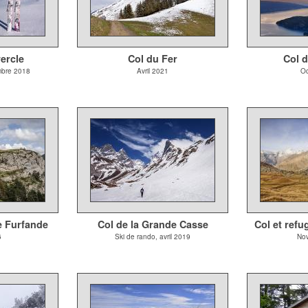
ercle
Col du Fer
Col d
mbre 2018
Avril 2021
Oc
e Furfande
Col de la Grande Casse
Col et refu
6
Ski de rando, avril 2019
No