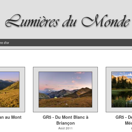
re d'or
an au Mont
GR5 - Du Mont Blanc à
GR5 - De
Briançon
Méd
Août 2011