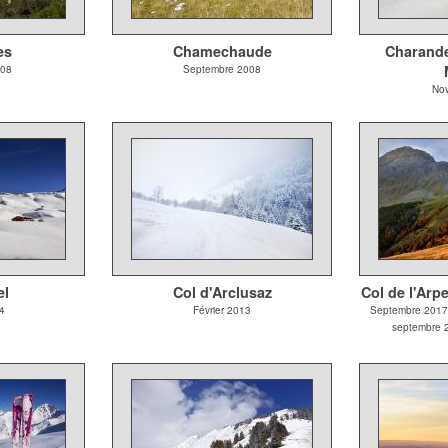
es
Chamechaude
Charande 
008
Septembre 2008
No
el
Col d'Arclusaz
Col de l'Arp
4
Février 2013
Septembre 2017,
septembre 