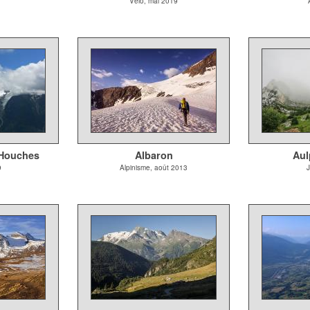
Vélo, mai 2019
 Houches
Albaron
Aul
9
Alpinisme, août 2013
J