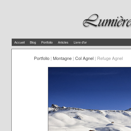
Accueil
Blog
Portfolio
Articles
Livre d'or
Portfolio
|
Montagne
|
Col Agnel
|
Refuge Agnel