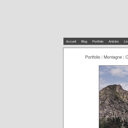
Accueil
Blog
Portfolio
Articles
Liv
Portfolio
|
Montagne
|
C