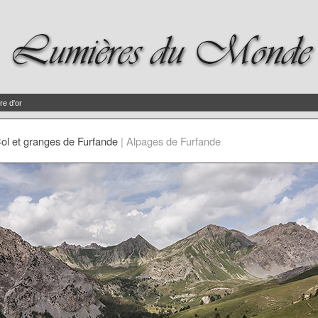
re d'or
ol et granges de Furfande
|
Alpages de Furfande