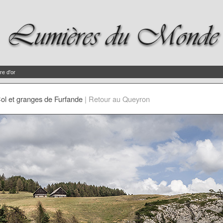
re d'or
ol et granges de Furfande
|
Retour au Queyron