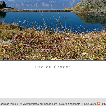
Lac du Crozet
cord de l'auteur | ©
www.lumieres-du-monde.com
|
Galerie : zenphoto
|
RSS Galerie
|
RS