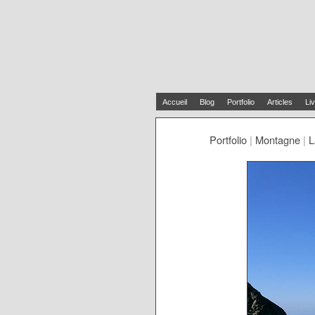
Accueil
Blog
Portfolio
Articles
Liv
Portfolio
|
Montagne
|
L