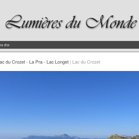
re d'or
ac du Crozet - La Pra - Lac Longet
|
Lac du Crozet