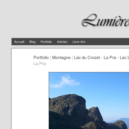
Accueil
Blog
Portfolio
Articles
Livre d'or
Portfolio
|
Montagne
|
Lac du Crozet - La Pra - Lac 
La Pra