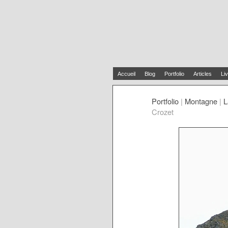
Accueil
Blog
Portfolio
Articles
Liv
Portfolio
|
Montagne
|
L
Crozet