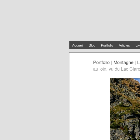
Accueil
Blog
Portfolio
Articles
Liv
Portfolio
|
Montagne
|
L
au loin, vu du Lac Clare