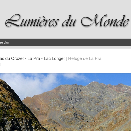
re d'or
ac du Crozet - La Pra - Lac Longet
|
Refuge de La Pra
t