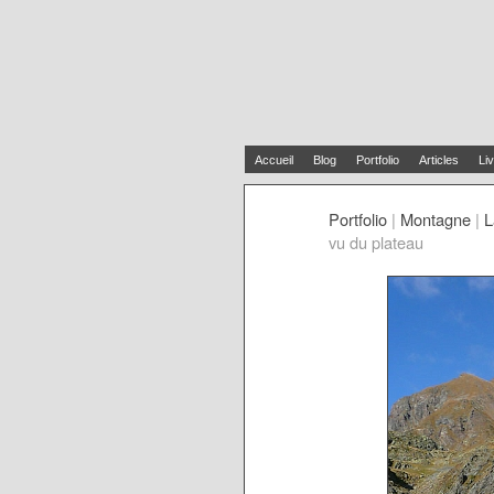
Accueil
Blog
Portfolio
Articles
Liv
Portfolio
|
Montagne
|
L
vu du plateau