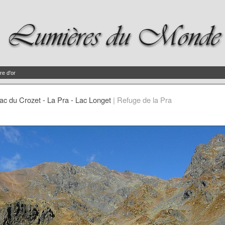
re d'or
ac du Crozet - La Pra - Lac Longet
|
Refuge de la Pra