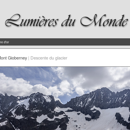
re d'or
ont Gioberney
|
Descente du glacier