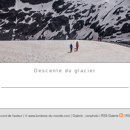
Descente du glacier
cord de l'auteur | ©
www.lumieres-du-monde.com
|
Galerie : zenphoto
|
RSS Galerie
|
RS