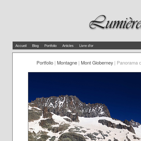
Accueil
Blog
Portfolio
Articles
Livre d'or
Portfolio
|
Montagne
|
Mont Gioberney
|
Panorama du