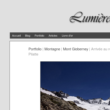
Accueil
Blog
Portfolio
Articles
Livre d'or
Portfolio
|
Montagne
|
Mont Gioberney
|
Arrivée au r
Pilatte