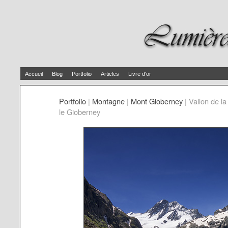
Accueil
Blog
Portfolio
Articles
Livre d'or
Portfolio
|
Montagne
|
Mont Gioberney
|
Vallon de la
le Gioberney