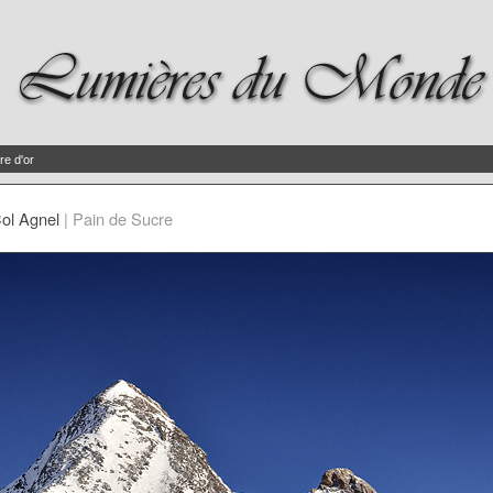
re d'or
ol Agnel
|
Pain de Sucre