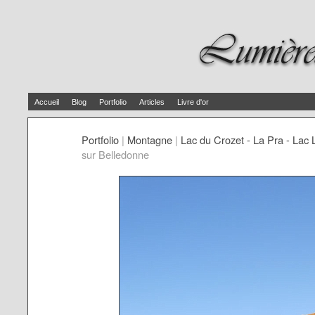
Accueil
Blog
Portfolio
Articles
Livre d'or
Portfolio
|
Montagne
|
Lac du Crozet - La Pra - Lac 
sur Belledonne