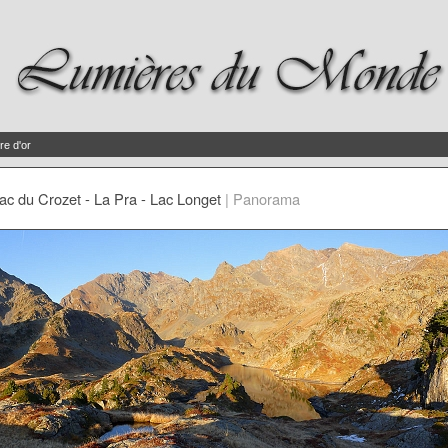
re d'or
ac du Crozet - La Pra - Lac Longet
|
Panorama